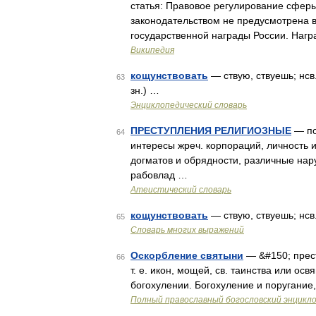
статья: Правовое регулирование сфер
законодательством не предусмотрена в
государственной награды России. Наг
Википедия
кощунствовать
— ствую, ствуешь; нсв.
63
зн.) …
Энциклопедический словарь
ПРЕСТУПЛЕНИЯ РЕЛИГИОЗНЫЕ
— по
64
интересы жреч. корпораций, личность 
догматов и обрядности, различные нар
рабовлад …
Атеистический словарь
кощунствовать
— ствую, ствуешь; нсв
65
Словарь многих выражений
Оскорбление святыни
— &#150; прес
66
т. е. икон, мощей, св. таинства или ос
богохулении. Богохуление и поругание
Полный православный богословский энцикло