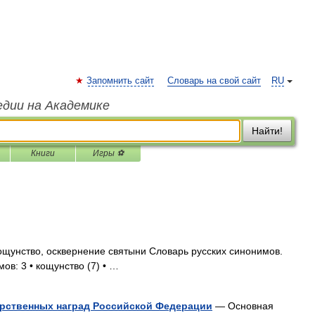
Запомнить сайт
Словарь на свой сайт
RU
едии на Академике
Найти!
Книги
Игры ⚽
ощунство, осквернение святыни Словарь русских синонимов.
ов: 3 • кощунство (7) • …
арственных наград Российской Федерации
— Основная