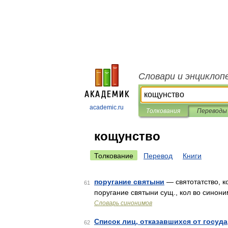
Словари и энциклоп
academic.ru
Толкования
Переводы
кощунство
Толкование
Перевод
Книги
поругание святыни
— святотатство, к
61
поругание святыни сущ., кол во синоним
Словарь синонимов
Список лиц, отказавшихся от госуд
62