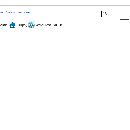
ка
,
Реклама на сайте
18+
omla,
Drupal,
WordPress, MODx.