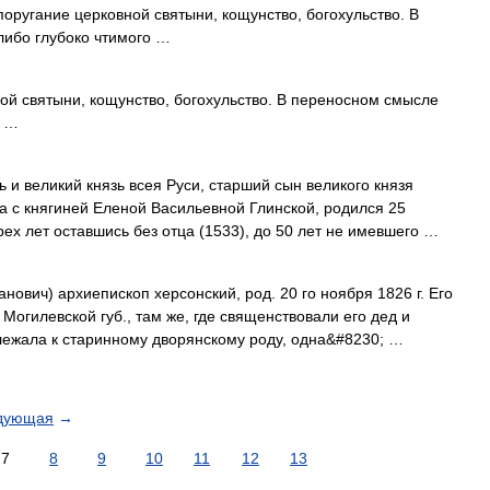
угание церковной святыни, кощунство, богохульство. В
либо глубоко чтимого …
й святыни, кощунство, богохульство. В переносном смысле
о …
 и великий князь всея Руси, старший сын великого князя
ка с княгиней Еленой Васильевной Глинской, родился 25
 Трех лет оставшись без отца (1533), до 50 лет не имевшего …
ович) архиепископ херсонский, род. 20 го ноября 1826 г. Его
огилевской губ., там же, где священствовали его дед и
ежала к старинному дворянскому роду, одна&#8230; …
дующая
→
7
8
9
10
11
12
13