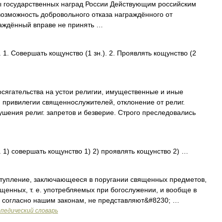
ы государственных наград России Действующим российским
озможность добровольного отказа награждённого от
раждённый вправе не принять …
 1. Совершать кощунство (1 зн.). 2. Проявлять кощунство (2
сягательства на устои религии, имущественные и иные
и привилегии священнослужителей, отклонение от религ.
ушения религ. запретов и безверие. Строго преследовались
. 1) совершать кощунство 1) 2) проявлять кощунство 2) …
тупление, заключающееся в поругании священных предметов,
вященных, т. е. употребляемых при богослужении, и вообще в
, согласно нашим законам, не представляют&#8230; …
педический словарь