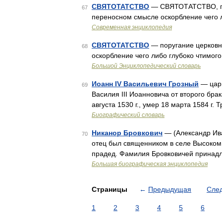
СВЯТОТАТСТВО
— СВЯТОТАТСТВО, пор
67
переносном смысле оскорбление чего 
Современная энциклопедия
СВЯТОТАТСТВО
— поругание церковно
68
оскорбление чего либо глубоко чтимог
Большой Энциклопедический словарь
Иоанн IV Васильевич Грозный
— царь
69
Василия III Иоанновича от второго бра
августа 1530 г., умер 18 марта 1584 г.
Биографический словарь
Никанор Бровкович
— (Александр Иван
70
отец был священником в селе Высоком М
прадед. Фамилия Бровковичей принадл
Большая биографическая энциклопедия
Страницы
←
Предыдущая
Сле
1
2
3
4
5
6